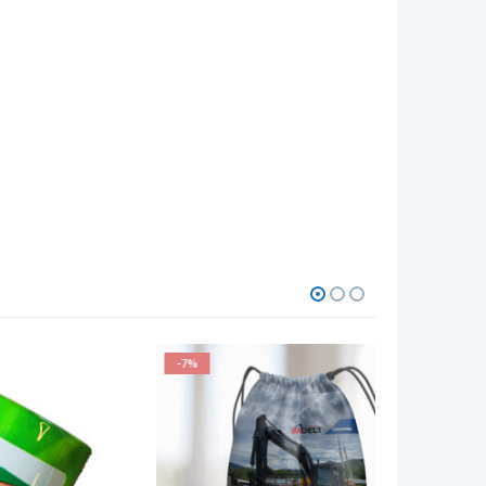
-7%
-8%