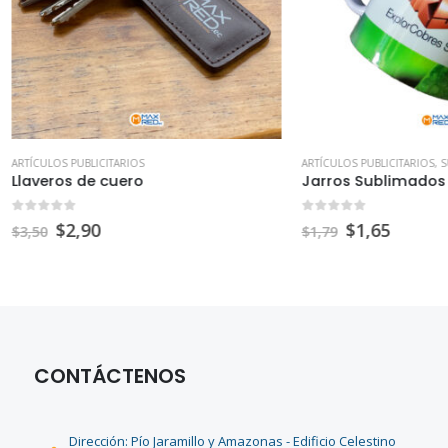
 PUBLICITARIOS
ARTÍCULOS PUBLICITARIOS
,
SUBLIMACIÓN 
s de cuero
Jarros Sublimados
f 5
0
out of 5
2,90
$
1,65
$
1,79
CONTÁCTENOS
Dirección: Pío Jaramillo y Amazonas - Edificio Celestino