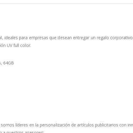
 ideales para empresas que desean entregar un regalo corporativo d
n UV full color.
B, 64GB
somos líderes en la personalización de artículos publicitarios con 
n a nuestros asesores!