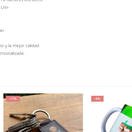
 UV»
da»
o y la mejor calidad.
rsonalizada .
-8%