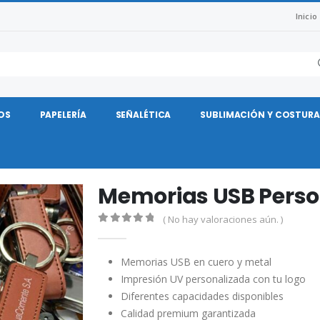
Inicio
OS
PAPELERÍA
SEÑALÉTICA
SUBLIMACIÓN Y COSTURA
Memorias USB Perso
( No hay valoraciones aún. )
0
out of 5
Memorias USB en cuero y metal
Impresión UV personalizada con tu logo
Diferentes capacidades disponibles
Calidad premium garantizada