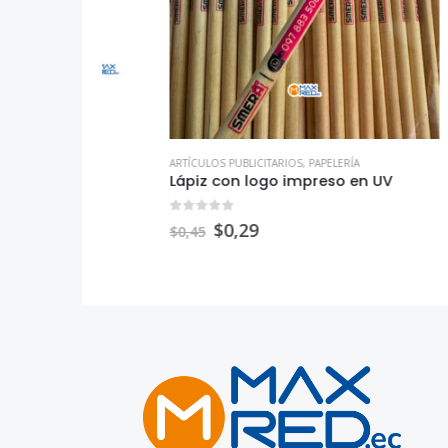
ARTÍCULOS PUBLICITARIOS
,
PAPELERÍA
ARTÍCULOS
Lápiz con logo impreso en UV
Llavero
0
out of 5
0
out o
$
0,29
$
$
0,45
$
3,50