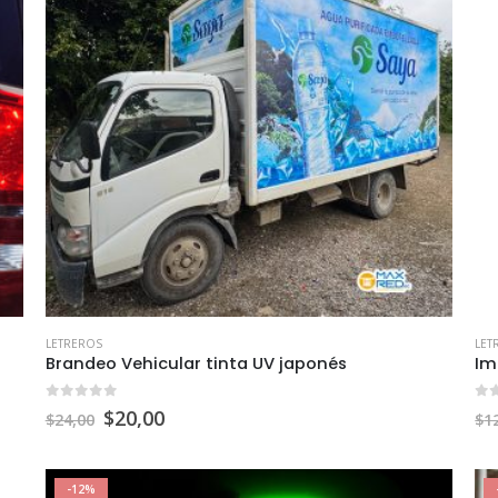
LETREROS
LET
Brandeo Vehicular tinta UV japonés
Im
0
out of 5
0
o
$
20,00
$
24,00
$
1
-12%