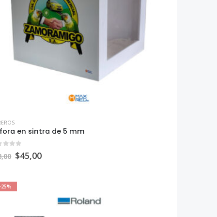
REROS
fora en sintra de 5 mm
ut of 5
$
45,00
8,00
-25%