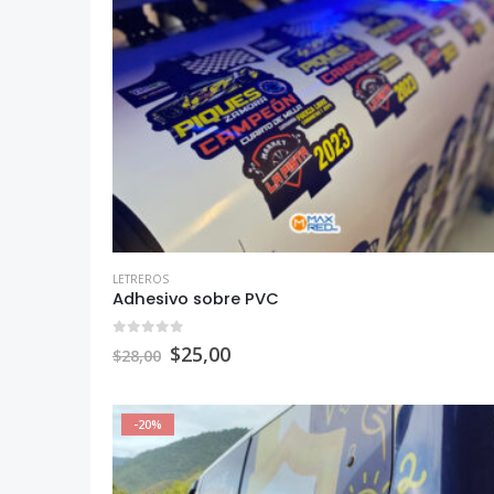
LETREROS
Adhesivo sobre PVC
0
out of 5
$
25,00
$
28,00
-20%