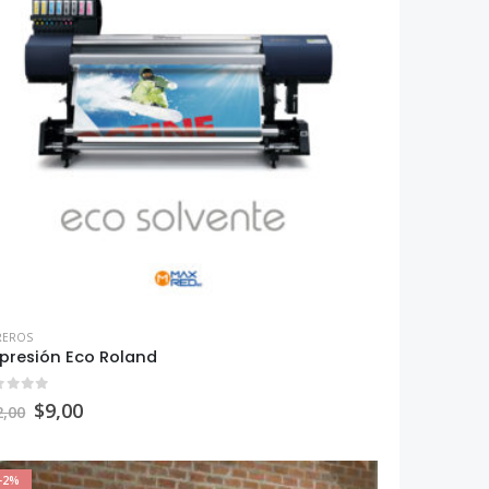
REROS
presión Eco Roland
ut of 5
$
9,00
2,00
-2%