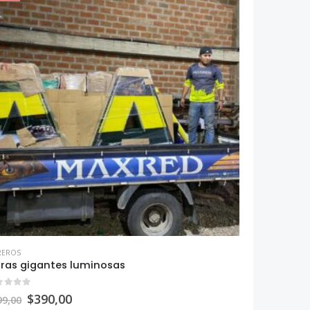
REROS
tras gigantes luminosas
ut of 5
$
390,00
99,00