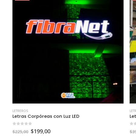
LETREROS
LET
Letras Corpóreas con Luz LED
Le
0
out of 5
0
o
$
199,00
$
225,00
$
3