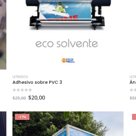
LETREROS
LET
Adhesivo sobre PVC 3
Án
0
out of 5
0
o
$
20,00
$
25,00
$
5
-17%