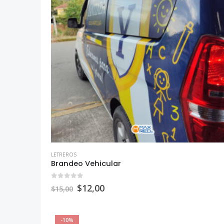
LETREROS
Brandeo Vehicular
0
out of 5
$
12,00
$
15,00
-10%