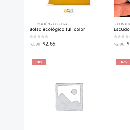
SUBLIMACIÓN Y COSTURA
SUBLIMACI
Bolso ecológico full color
Escudo
0
out of 5
0
out o
$
2,65
$
$
3,90
$
2,00
-10%
-16%