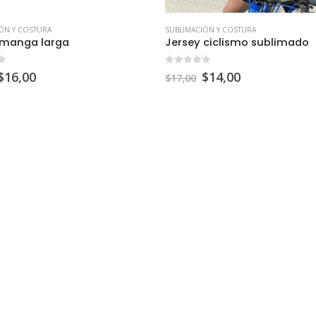
ÓN Y COSTURA
SUBLIMACIÓN Y COSTURA
 manga larga
Jersey ciclismo sublimado
f 5
0
out of 5
$
16,00
$
14,00
$
17,00