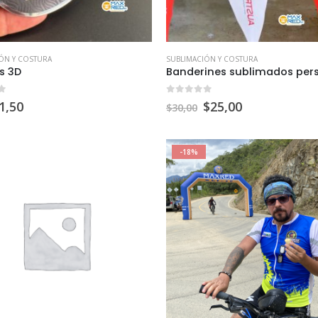
ÓN Y COSTURA
SUBLIMACIÓN Y COSTURA
s 3D
f 5
0
out of 5
1,50
$
25,00
$
30,00
-18%