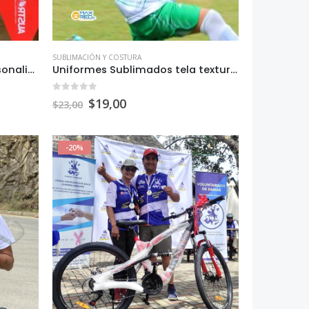
SUBLIMACIÓN Y COSTURA
Banderines sublimados personalizados
Uniformes Sublimados tela texturizada
0
out of 5
$
19,00
$
23,00
-20%