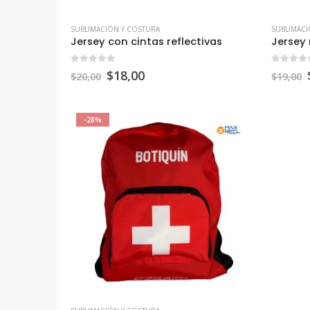
SUBLIMACIÓN Y COSTURA
SUBLIMACI
Jersey con cintas reflectivas
Jersey
0
out of 5
0
out o
$
18,00
$
20,00
$
19,00
-28%