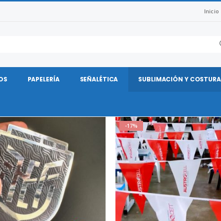
Inicio
OS
PAPELERÍA
SEÑALÉTICA
SUBLIMACIÓN Y COSTURA
-17%