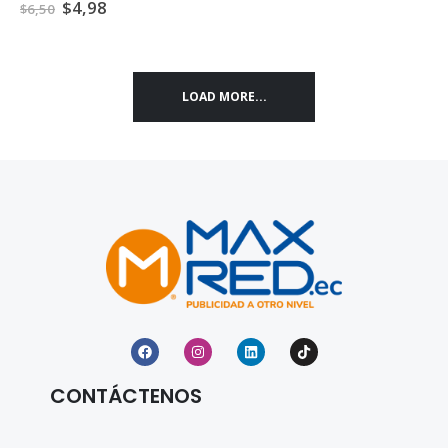
0
out of 5
$
4,98
$
6,50
LOAD MORE...
CONTÁCTENOS