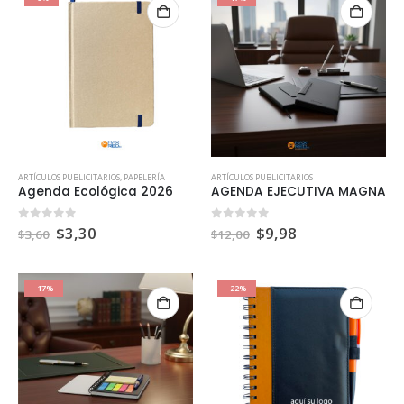
ARTÍCULOS PUBLICITARIOS
,
PAPELERÍA
ARTÍCULOS PUBLICITARIOS
Agenda Ecológica 2026
AGENDA EJECUTIVA MAGNA
0
out of 5
0
out of 5
$
3,30
$
9,98
$
3,60
$
12,00
-17%
-22%