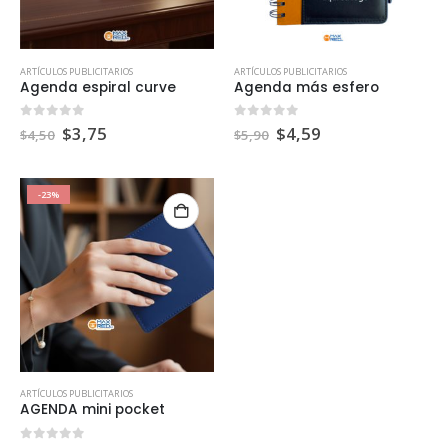
ARTÍCULOS PUBLICITARIOS
ARTÍCULOS PUBLICITARIOS
Agenda espiral curve
Agenda más esfero
0
out of 5
0
out of 5
$
3,75
$
4,59
$
4,50
$
5,90
-23%
ARTÍCULOS PUBLICITARIOS
AGENDA mini pocket