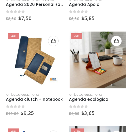
Agenda 2026 Personalizada
Agenda Apolo
0
out of 5
0
out of 5
$
7,50
$
5,85
$
8,50
$
6,50
-8%
-9%
ARTÍCULOS PUBLICITARIOS
ARTÍCULOS PUBLICITARIOS
Agenda clutch + notebook
Agenda ecológica
0
out of 5
0
out of 5
$
9,25
$
3,65
$
10,00
$
4,00
-8%
-17%