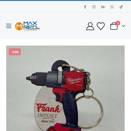
0
-14%