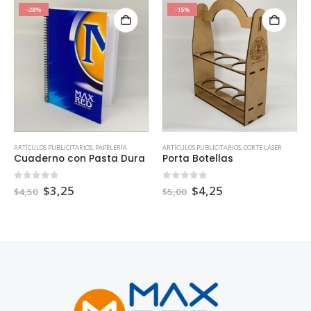
-28%
-15%
ARTÍCULOS PUBLICITARIOS
,
PAPELERÍA
ARTÍCULOS PUBLICITARIOS
,
CORTE LÁSER
Cuaderno con Pasta Dura
Porta Botellas
0
out of 5
0
out of 5
$
3,25
$
4,25
$
4,50
$
5,00