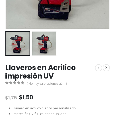
Llaveros en Acrilico
impresión UV
( No hay valoraciones aún. )
0
out of 5
$
1,50
$
1,75
Llavero en acrílico blanco personalizado
Impresión UV full color por un lado